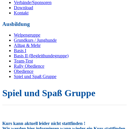
Verbände/Sponsoren
Download
Kontakt
Ausbildung
Welpengruppe
Grundkurs / Junghunde
Alltag & Mehr
Basis I
Basis II (Begleithundegruppe)
Team-Test
Rally Obedience
Obedience
Spiel und Spaß Gruppe
Spiel und Spaß Gruppe
Kurs kann aktuell leider nicht stattfinden !
Wir werden hier informieren wann wieder ein Kurs stattfinden