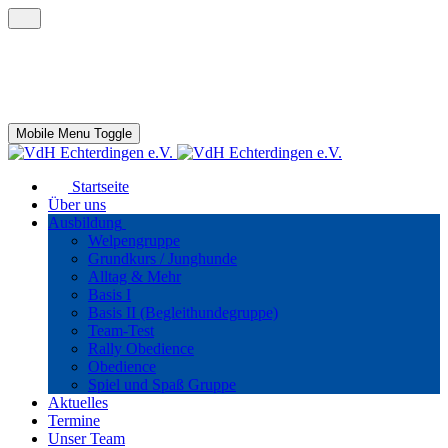
Verein der Hundefreunde Echterdingen
und Umgebung e.V.
Mobile Menu Toggle
Startseite
Über uns
Ausbildung
Welpengruppe
Grundkurs / Junghunde
Alltag & Mehr
Basis I
Basis II (Begleithundegruppe)
Team-Test
Rally Obedience
Obedience
Spiel und Spaß Gruppe
Aktuelles
Termine
Unser Team