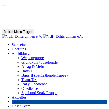
Verein der Hundefreunde Echterdingen
und Umgebung e.V.
Mobile Menu Toggle
Startseite
Über uns
Ausbildung
Welpengruppe
Grundkurs / Junghunde
Alltag & Mehr
Basis I
Basis II (Begleithundegruppe)
Team-Test
Rally Obedience
Obedience
Spiel und Spaß Gruppe
Aktuelles
Termine
Unser Team